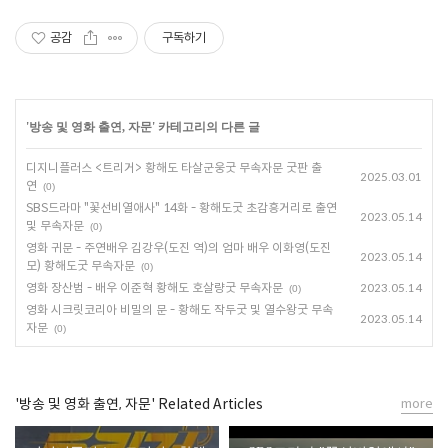
공감
구독하기
'
방송 및 영화 출연, 자문
' 카테고리의 다른 글
디지니플러스 <트리거> 황해도 타살군웅굿 무속자문 굿판 출
2025.03.01
연
(0)
SBS드라마 "꽃선비열애사" 14화 - 황해도굿 초감흥거리로 출연
2023.05.14
및 무속자문
(0)
영화 귀문 - 주연배우 김강우(도진 역)의 엄마 배우 이화영(도진
2023.05.14
모) 황해도굿 무속자문
(0)
영화 장산범 - 배우 이준혁 황해도 호살량굿 무속자문
2023.05.14
(0)
영화 시크릿코리아 비밀의 문 - 황해도 작두굿 및 열수왕굿 무속
2023.05.14
자문
(0)
'방송 및 영화 출연, 자문' Related Articles
more